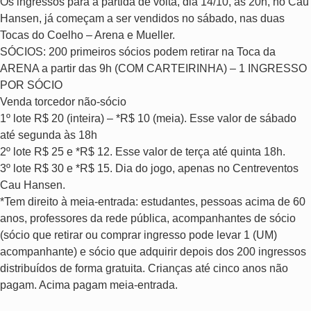
Os ingressos para a partida de volta, dia 14/10, às 20h, no Cau
Hansen, já começam a ser vendidos no sábado, nas duas
Tocas do Coelho – Arena e Mueller.
SÓCIOS: 200 primeiros sócios podem retirar na Toca da
ARENA a partir das 9h (COM CARTEIRINHA) – 1 INGRESSO
POR SÓCIO
Venda torcedor não-sócio
1º lote R$ 20 (inteira) – *R$ 10 (meia). Esse valor de sábado
até segunda às 18h
2º lote R$ 25 e *R$ 12. Esse valor de terça até quinta 18h.
3º lote R$ 30 e *R$ 15. Dia do jogo, apenas no Centreventos
Cau Hansen.
*Tem direito à meia-entrada: estudantes, pessoas acima de 60
anos, professores da rede pública, acompanhantes de sócio
(sócio que retirar ou comprar ingresso pode levar 1 (UM)
acompanhante) e sócio que adquirir depois dos 200 ingressos
distribuídos de forma gratuita. Crianças até cinco anos não
pagam. Acima pagam meia-entrada.