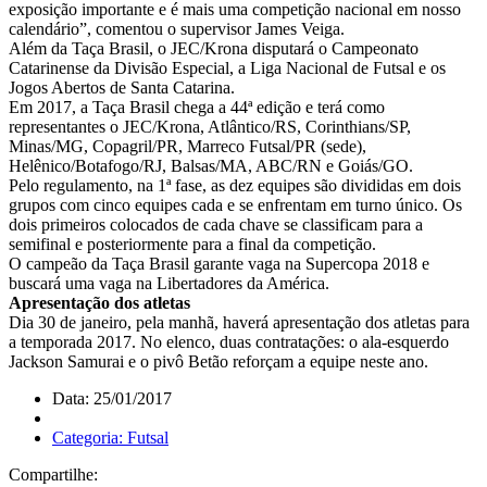
exposição importante e é mais uma competição nacional em nosso
calendário”, comentou o supervisor James Veiga.
Além da Taça Brasil, o JEC/Krona disputará o Campeonato
Catarinense da Divisão Especial, a Liga Nacional de Futsal e os
Jogos Abertos de Santa Catarina.
Em 2017, a Taça Brasil chega a 44ª edição e terá como
representantes o JEC/Krona, Atlântico/RS, Corinthians/SP,
Minas/MG, Copagril/PR, Marreco Futsal/PR (sede),
Helênico/Botafogo/RJ, Balsas/MA, ABC/RN e Goiás/GO.
Pelo regulamento, na 1ª fase, as dez equipes são divididas em dois
grupos com cinco equipes cada e se enfrentam em turno único. Os
dois primeiros colocados de cada chave se classificam para a
semifinal e posteriormente para a final da competição.
O campeão da Taça Brasil garante vaga na Supercopa 2018 e
buscará uma vaga na Libertadores da América.
Apresentação dos atletas
Dia 30 de janeiro, pela manhã, haverá apresentação dos atletas para
a temporada 2017. No elenco, duas contratações: o ala-esquerdo
Jackson Samurai e o pivô Betão reforçam a equipe neste ano.
Data: 25/01/2017
Categoria: Futsal
Compartilhe: