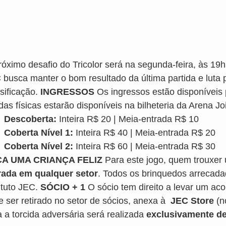
róximo desafio do Tricolor será na segunda-feira, às 19
 busca manter o bom resultado da última partida e luta 
sificação.
INGRESSOS
Os ingressos estão disponíveis 
as físicas estarão disponíveis na bilheteria da Arena Joi
Descoberta:
Inteira R$ 20 | Meia-entrada R$ 10
Coberta Nível 1:
Inteira R$ 40 | Meia-entrada R$ 20
Coberta Nível 2:
Inteira R$ 60 | Meia-entrada R$ 30
ÇA UMA CRIANÇA FELIZ
Para este jogo, quem trouxer
rada em qualquer setor
. Todos os brinquedos arrecadad
ituto JEC.
SÓCIO + 1
O sócio tem direito a levar um ac
e ser retirado no setor de sócios, anexa à
JEC Store
(n
a a torcida adversária será realizada
exclusivamente de