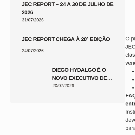
JEC REPORT – 24 A 30 DE JULHO DE
2026
31/07/2026
O p
JEC REPORT CHEGA À 20ª EDIÇÃO
JEC
24/07/2026
clas
vend
DIEGO HYDALGO É O
NOVO EXECUTIVO DE
FUTEBOL DO JEC
20/07/2026
FA
ent
Inst
dev
par