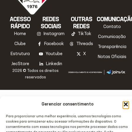
ACESSO
REDES
OUTRAS
COMUNICAÇÃ
RÁPIDO
SOCIAIS
REDES
Contato
Home
Instagram
TikTok
Comunicação
Clube
Facebook
Threads
Transparência
Estrutura
Youtube
X
Notas Oficiais
JecStore
Linkedin
2026 © Todos os direitos
reservados
Gerenciar consentimento
Para proporcionar uma melhor experiência, usamos tecnologias como
cookies para armazenar e/ou acessar informações do dispositivo. O
consentimento com essas tecnologias nos permite processar dados como