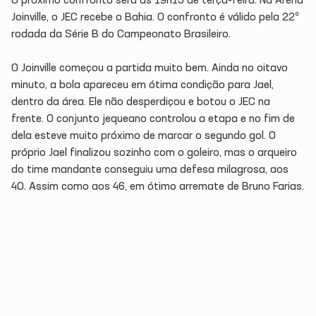
O próximo confronto será às 19h15 de terça-feira. Na Arena
Joinville, o JEC recebe o Bahia. O confronto é válido pela 22ª
rodada da Série B do Campeonato Brasileiro.
O Joinville começou a partida muito bem. Ainda no oitavo
minuto, a bola apareceu em ótima condição para Jael,
dentro da área. Ele não desperdiçou e botou o JEC na
frente. O conjunto jequeano controlou a etapa e no fim de
dela esteve muito próximo de marcar o segundo gol. O
próprio Jael finalizou sozinho com o goleiro, mas o arqueiro
do time mandante conseguiu uma defesa milagrosa, aos
40. Assim como aos 46, em ótimo arremate de Bruno Farias.