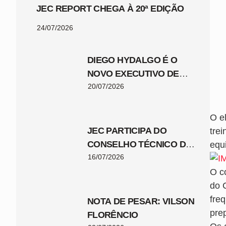
JEC REPORT CHEGA À 20ª EDIÇÃO
24/07/2026
DIEGO HYDALGO É O
NOVO EXECUTIVO DE
FUTEBOL DO JEC
20/07/2026
O e
JEC PARTICIPA DO
tre
CONSELHO TÉCNICO DA
equ
COPA SANTA CATARINA
16/07/2026
2026
O c
do 
fre
NOTA DE PESAR: VILSON
prep
FLORÊNCIO