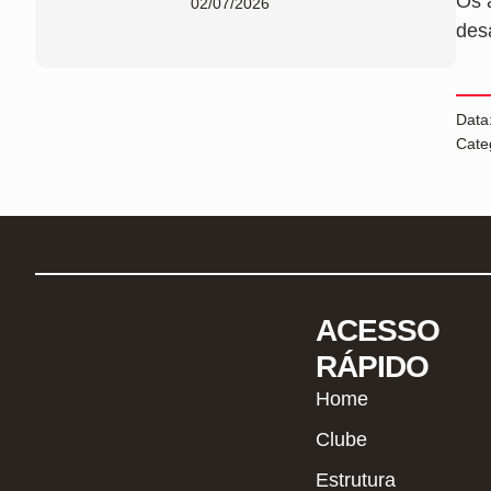
Os 
02/07/2026
des
Data
Cate
ACESSO
RÁPIDO
Home
Clube
Estrutura