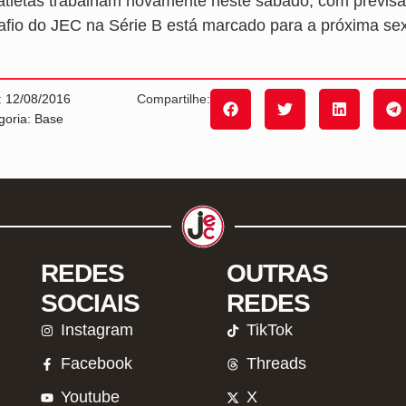
atletas trabalham novamente neste sábado, com previsão
afio do JEC na Série B está marcado para a próxima sext
: 12/08/2016
Compartilhe:
goria: Base
REDES
OUTRAS
SOCIAIS
REDES
Instagram
TikTok
Facebook
Threads
Youtube
X