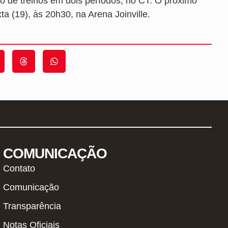
 de treinos em dois períodos, no CT. O próximo
a (19), às 20h30, na Arena Joinville.
COMUNICAÇÃO
Contato
Comunicação
Transparência
Notas Oficiais