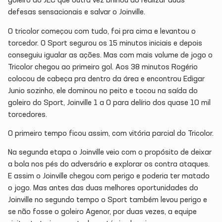
goleiro do JEC que outra vez brilhou ao realizar duas
defesas sensacionais e salvar o Joinville.
O tricolor começou com tudo, foi pra cima e levantou o
torcedor. O Sport segurou os 15 minutos iniciais e depois
conseguiu igualar as ações. Mas com mais volume de jogo o
Tricolor chegou ao primeiro gol. Aos 38 minutos Rogério
colocou de cabeça pra dentro da área e encontrou Edigar
Junio sozinho, ele dominou no peito e tocou na saída do
goleiro do Sport, Joinville 1 a 0 para delírio dos quase 10 mil
torcedores.
O primeiro tempo ficou assim, com vitória parcial do Tricolor.
Na segunda etapa o Joinville veio com o propósito de deixar
a bola nos pés do adversário e explorar os contra ataques.
E assim o Joinville chegou com perigo e poderia ter matado
o jogo. Mas antes das duas melhores oportunidades do
Joinville no segundo tempo o Sport também levou perigo e
se não fosse o goleiro Agenor, por duas vezes, a equipe