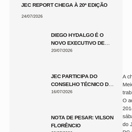
JEC REPORT CHEGA À 20ª EDIÇÃO
24/07/2026
DIEGO HYDALGO É O
NOVO EXECUTIVO DE
FUTEBOL DO JEC
20/07/2026
JEC PARTICIPA DO
A c
CONSELHO TÉCNICO DA
Mei
COPA SANTA CATARINA
16/07/2026
tra
2026
O ad
201
sáb
NOTA DE PESAR: VILSON
do J
FLORÊNCIO