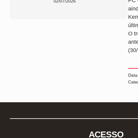
PC 
02/07/2026
ain
Kem
últi
O t
ant
(30
Data
Cate
ACESSO