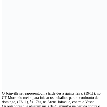
O Joinville se reapresentou na tarde desta quinta-feira, (19/11), no
CT Morro do meio, para iniciar os trabalhos para o confronto de
domingo, (22/11), às 17hs, na Arena Joinville, contra o Vasco.
Os jogadores que atuaram mais de 45 minutos na partida contra o