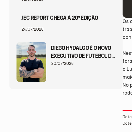
JEC REPORT CHEGA À 20ª EDIÇÃO
Os a
trab
24/07/2026
con
DIEGO HYDALGO É O NOVO
Nes
EXECUTIVO DE FUTEBOL DO
for
JEC
20/07/2026
o L
mai
No p
rod
Data
Cate