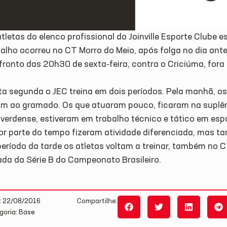
tletas do elenco profissional do Joinville Esporte Clube
alho ocorreu no CT Morro do Meio, após folga no dia ante
fronto das 20h30 de sexta-feira, contra o Criciúma, fora
ta segunda o JEC treina em dois períodos. Pela manhã, os
am ao gramado. Os que atuaram pouco, ficaram na suplên
uverdense, estiveram em trabalho técnico e tático em es
or parte do tempo fizeram atividade diferenciada, mas t
eríodo da tarde os atletas voltam a treinar, também no C
ada da Série B do Campeonato Brasileiro.
: 22/08/2016
Compartilhe:
goria: Base