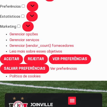
Preferências
Estatísticas
Marketing
Gerenciar opções
Gerenciar serviços
Gerenciar {vendor_count} fornecedores
Leia mais sobre esses objetivos
ACEITAR
REJEITAR
VER PREFERÊNCIAS
SALVAR PREFERÊNCIAS
Ver preferências
Política de cookies