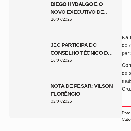
DIEGO HYDALGO É O
NOVO EXECUTIVO DE
FUTEBOL DO JEC
20/07/2026
Na 
JEC PARTICIPA DO
do 
CONSELHO TÉCNICO DA
par
COPA SANTA CATARINA
16/07/2026
Com
2026
de s
mai
NOTA DE PESAR: VILSON
Cru
FLORÊNCIO
02/07/2026
Data
Cate