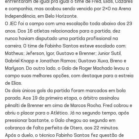
enfrentaram de igual pra igual o time de Fred, Elias, Cazares
e companhia, mas acabou sendo vencido por 2×0 na Arena
Independência, em Belo Horizonte.
O JEC foi a campo com uma escalação toda abaixo dos 23
anos. Dos 16 atletas relacionados para a partida, dez
nunca haviam disputado uma partida profissional na
carreira. O time de Fabinho Santos esteve escalado com:
Matheus; Jeferson, Igor, Gustavo e Brenner; Junior Sutil,
Gabriel Knapp e Jonathan Ramos; Gustavo Xuxa, Breno e
Marlyson. Do outro lado, o Galo de Roger Machado levou a
campo suas melhores opções, com destaque para a estreia
de Elias.
Os dois únicos gols da partida foram marcados em bola
parada. Aos 19 da primeira etapa, o árbitro assinalou
pênalti de Brenner em cima de Marcos Rocha. Fred cobrou e
abriu o placar para o Atlético. Já no segundo tempo, após
pressionar bastante, o Galo chegou ao segundo em
cobrança de falta perfeita de Otero, aos 22 minutos.
Após o duelo, o técnico Fabinho Santos fez questão de