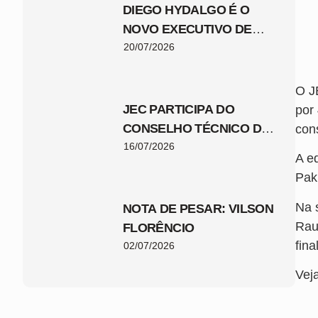
DIEGO HYDALGO É O
NOVO EXECUTIVO DE
FUTEBOL DO JEC
20/07/2026
O J
JEC PARTICIPA DO
por
CONSELHO TÉCNICO DA
con
COPA SANTA CATARINA
16/07/2026
A e
2026
Pak
Na 
NOTA DE PESAR: VILSON
Rau
FLORÊNCIO
fin
02/07/2026
Veja