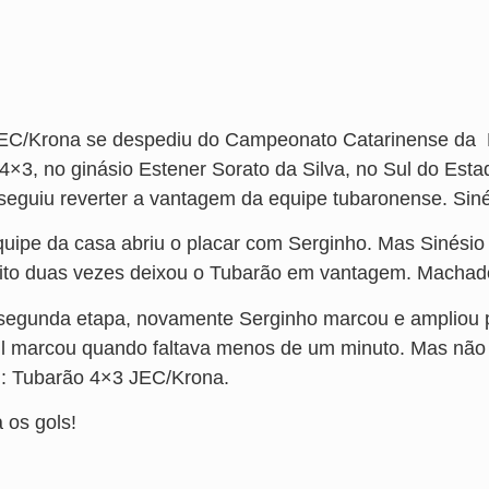
EC/Krona se despediu do Campeonato Catarinense da Div
 4×3, no ginásio Estener Sorato da Silva, no Sul do Esta
seguiu reverter a vantagem da equipe tubaronense. Siné
quipe da casa abriu o placar com Serginho. Mas Sinésio
ito duas vezes deixou o Tubarão em vantagem. Machado 
segunda etapa, novamente Serginho marcou e ampliou pa
l marcou quando faltava menos de um minuto. Mas não foi
al: Tubarão 4×3 JEC/Krona.
 os gols!