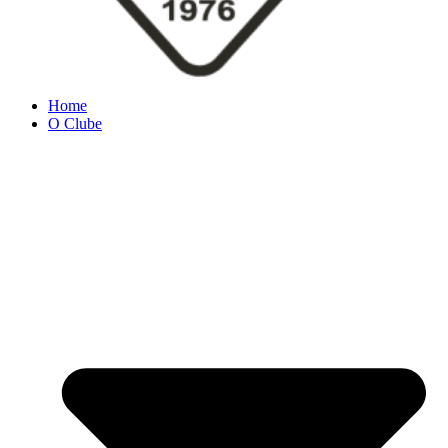
Home
O Clube