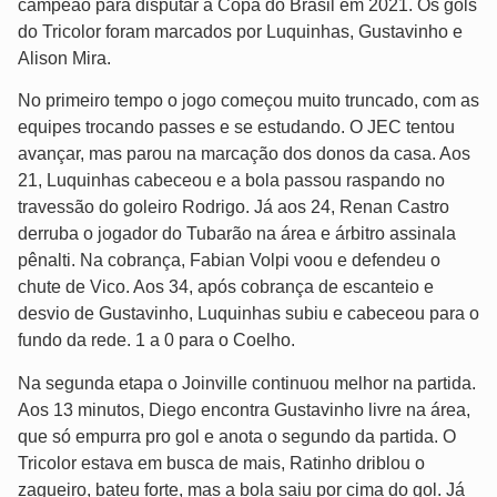
campeão para disputar a Copa do Brasil em 2021. Os gols
do Tricolor foram marcados por Luquinhas, Gustavinho e
Alison Mira.
No primeiro tempo o jogo começou muito truncado, com as
equipes trocando passes e se estudando. O JEC tentou
avançar, mas parou na marcação dos donos da casa. Aos
21, Luquinhas cabeceou e a bola passou raspando no
travessão do goleiro Rodrigo. Já aos 24, Renan Castro
derruba o jogador do Tubarão na área e árbitro assinala
pênalti. Na cobrança, Fabian Volpi voou e defendeu o
chute de Vico. Aos 34, após cobrança de escanteio e
desvio de Gustavinho, Luquinhas subiu e cabeceou para o
fundo da rede. 1 a 0 para o Coelho.
Na segunda etapa o Joinville continuou melhor na partida.
Aos 13 minutos, Diego encontra Gustavinho livre na área,
que só empurra pro gol e anota o segundo da partida. O
Tricolor estava em busca de mais, Ratinho driblou o
zagueiro, bateu forte, mas a bola saiu por cima do gol. Já