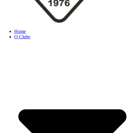
Home
O Clube