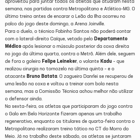
aproveitou para juntar todos os atletas que atuaram nesta
semana, nas partidas contra Metropolitano e Atlético-MG. O
último treino antes de encarar o Leão da Ilha ocorreu no
palco do jogo deste domingo, a Arena Joinville.
Para o duelo, o técnico Fabinho Santos não poderá contar
com o lateral-direito Caíque, vetado pelo
Departamento
Médico
após lesionar o músculo posterior da coxa direita
no jogo da última quarta, contra o Metrô. Além dele, seguem
de fora o goleiro
Felipe Leineker
, o volante
Kadu
– que
realizou cirurgia no tornozelo na última quinta – e o
atacante
Bruno Batata
. O zagueiro Danrlei se recuperou de
uma lesão na coxa e voltou a treinar com bola nesta
semana, mas a Comissão Técnica achou melhor não utilizar
o defensor ainda.
Na sexta-feira, os atletas que participaram do jogo contra
o Galo em Belo Horizonte fizeram apenas um trabalho
regenerativo, enquanto os titulares de quarta-feira contra o
Metropolitano realizaram treino tático no CT do Morro do
Meio. Já no trabalho deste sábado, os atletas se juntaram