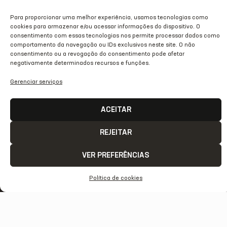
Para proporcionar uma melhor experiência, usamos tecnologias como
cookies para armazenar e/ou acessar informações do dispositivo. O
consentimento com essas tecnologias nos permite processar dados como
comportamento da navegação ou IDs exclusivos neste site. O não
consentimento ou a revogação do consentimento pode afetar
negativamente determinados recursos e funções.
Gerenciar serviços
ACEITAR
REJEITAR
VER PREFERÊNCIAS
ACESSO
REDES
OUTRAS
COMUNICAÇÃ
RÁPIDO
SOCIAIS
REDES
Contato
Política de cookies
Home
Instagram
TikTok
Comunicação
Clube
Facebook
Threads
Transparência
Estrutura
Youtube
X