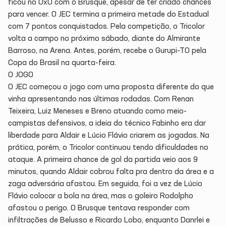
ficou no 0x0 com o Brusque, apesar de ter criado chances
para vencer. O JEC termina a primeira metade do Estadual
com 7 pontos conquistados. Pela competição, o Tricolor
volta a campo no próximo sábado, diante do Almirante
Barroso, na Arena. Antes, porém, recebe o Gurupi-TO pela
Copa do Brasil na quarta-feira.
O JOGO
O JEC começou o jogo com uma proposta diferente do que
vinha apresentando nas últimas rodadas. Com Renan
Teixeira, Luiz Meneses e Breno atuando como meio-
campistas defensivos, a ideia do técnico Fabinho era dar
liberdade para Aldair e Lúcio Flávio criarem as jogadas. Na
prática, porém, o Tricolor continuou tendo dificuldades no
ataque. A primeira chance de gol da partida veio aos 9
minutos, quando Aldair cobrou falta pra dentro da área e a
zaga adversária afastou. Em seguida, foi a vez de Lúcio
Flávio colocar a bola na área, mas o goleiro Rodolpho
afastou o perigo. O Brusque tentava responder com
infiltrações de Belusso e Ricardo Lobo, enquanto Danrlei e