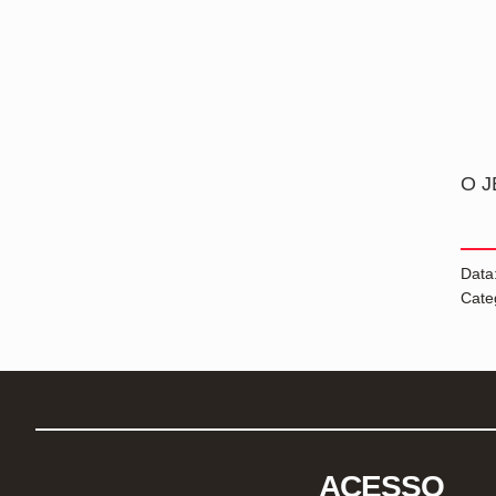
O J
Data
Cate
ACESSO