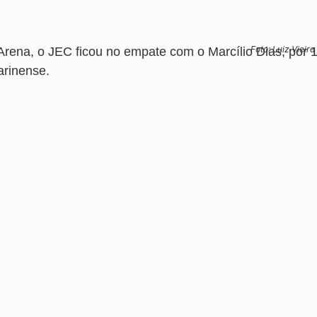
Foto: Luiz Vieira
Arena, o JEC ficou no empate com o Marcílio Dias, por 1
arinense.