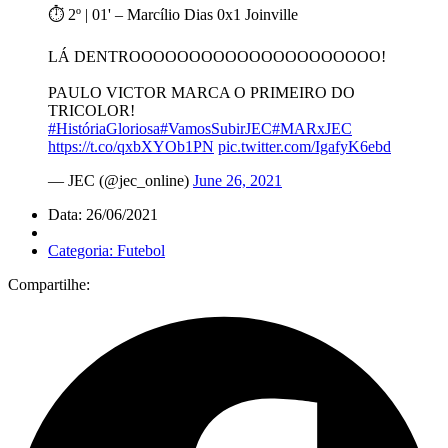
⏱️ 2º | 01' – Marcílio Dias 0x1 Joinville
LÁ DENTROOOOOOOOOOOOOOOOOOOOO!
PAULO VICTOR MARCA O PRIMEIRO DO
TRICOLOR!
#HistóriaGloriosa
#VamosSubirJEC
#MARxJEC
https://t.co/qxbXYOb1PN
pic.twitter.com/IgafyK6ebd
— JEC (@jec_online)
June 26, 2021
Data: 26/06/2021
Categoria: Futebol
Compartilhe: