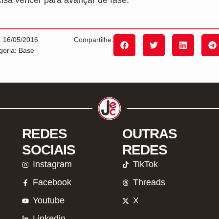
cisa vencer para avançar de fase.
: 16/05/2016
Compartilhe:
goria: Base
REDES
OUTRAS
SOCIAIS
REDES
Instagram
TikTok
Facebook
Threads
Youtube
X
Linkedin