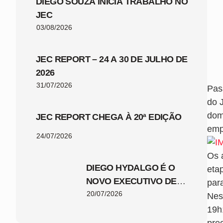
DIEGO SOUZA INICIA TRABALHO NO
JEC
03/08/2026
JEC REPORT – 24 A 30 DE JULHO DE
2026
31/07/2026
Pas
do 
dom
JEC REPORT CHEGA À 20ª EDIÇÃO
emp
24/07/2026
Os 
DIEGO HYDALGO É O
eta
NOVO EXECUTIVO DE
par
FUTEBOL DO JEC
20/07/2026
Nes
19h