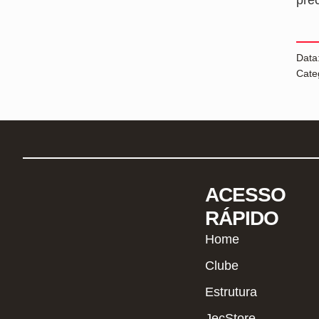
pre
Data
Cate
ACESSO
RÁPIDO
Home
Clube
Estrutura
JecStore