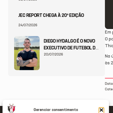
JEC REPORT CHEGA À 20ª EDIÇÃO
24/07/2026
Em p
0 p
DIEGO HYDALGO É O NOVO
Thi
EXECUTIVO DE FUTEBOL DO
JEC
20/07/2026
Na ú
às 
Data
Cate
Gerenciar consentimento