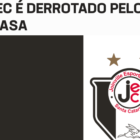
EC É DERROTADO PEL
ASA