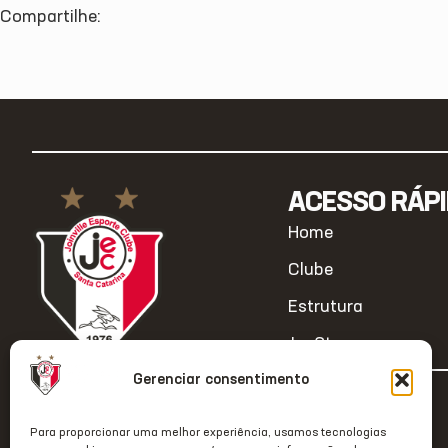
Compartilhe:
ACESSO RÁP
Home
Clube
Estrutura
JecStore
Gerenciar consentimento
2026 © Todos os direitos reservados
Para proporcionar uma melhor experiência, usamos tecnologias