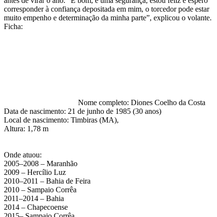
antes de virar o ano. “É bom, é uma segurança, estou feliz e espero
corresponder à confiança depositada em mim, o torcedor pode estar
muito empenho e determinação da minha parte”, explicou o volante.
Ficha:
Nome completo: Diones Coelho da Costa
Data de nascimento: 21 de junho de 1985 (30 anos)
Local de nascimento: Timbiras (MA),
Altura: 1,78 m
Onde atuou:
2005–2008 – Maranhão
2009 – Hercílio Luz
2010–2011 – Bahia de Feira
2010 – Sampaio Corrêa
2011–2014 – Bahia
2014 – Chapecoense
2015– Sampaio Corrêa