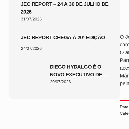
JEC REPORT – 24 A 30 DE JULHO DE
2026
31/07/2026
O Jo
JEC REPORT CHEGA À 20ª EDIÇÃO
cami
24/07/2026
O a
Par
DIEGO HYDALGO É O
aces
NOVO EXECUTIVO DE
Már
FUTEBOL DO JEC
20/07/2026
pel
Data
Cate