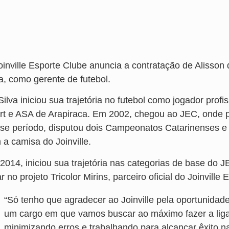
oinville Esporte Clube anuncia a contratação de Alisson
a, como gerente de futebol.
Silva iniciou sua trajetória no futebol como jogador pr
rt e ASA de Arapiraca. Em 2002, chegou ao JEC, onde
se período, disputou dois Campeonatos Catarinenses e 
 a camisa do Joinville.
2014, iniciou sua trajetória nas categorias de base do 
r no projeto Tricolor Mirins, parceiro oficial do Joinville
“Só tenho que agradecer ao Joinville pela oportunidade 
um cargo em que vamos buscar ao máximo fazer a ligaçã
minimizando erros e trabalhando para alcançar êxito na