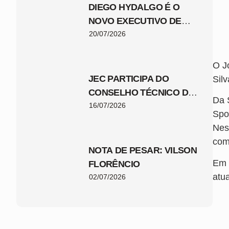
DIEGO HYDALGO É O
NOVO EXECUTIVO DE
FUTEBOL DO JEC
20/07/2026
O J
JEC PARTICIPA DO
Silv
CONSELHO TÉCNICO DA
Da 
COPA SANTA CATARINA
16/07/2026
Spo
2026
Nes
com
NOTA DE PESAR: VILSON
Em 
FLORÊNCIO
atua
02/07/2026