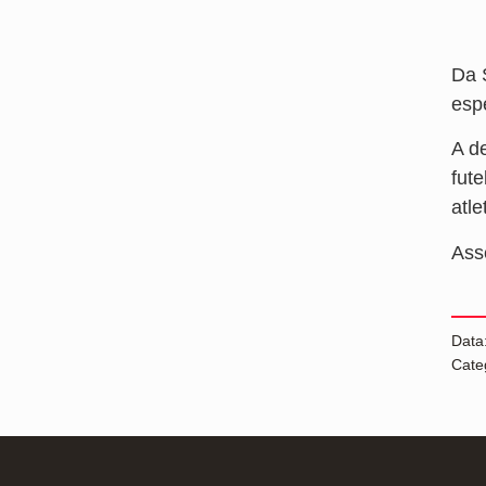
Da 
esp
A d
fut
atle
Ass
Data
Cate