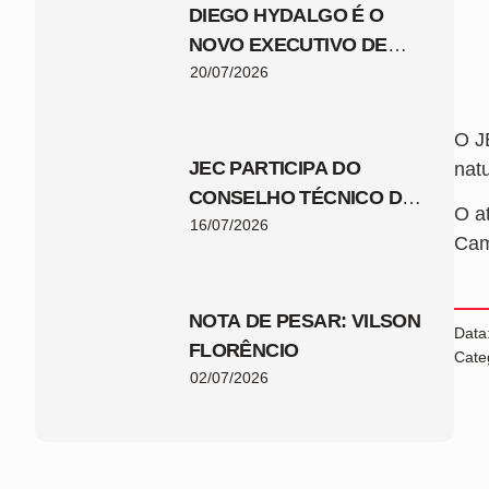
DIEGO HYDALGO É O
NOVO EXECUTIVO DE
FUTEBOL DO JEC
20/07/2026
O J
JEC PARTICIPA DO
natu
CONSELHO TÉCNICO DA
O a
COPA SANTA CATARINA
16/07/2026
Cam
2026
NOTA DE PESAR: VILSON
Data
FLORÊNCIO
Cate
02/07/2026