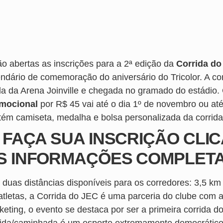
ão abertas as inscrições para a 2ª edição da
Corrida do
endário de comemoração do aniversário do Tricolor. A co
da da Arena Joinville e chegada no gramado do estádio
mocional
por R$ 45 vai até o dia 1º de novembro ou até a
tém camiseta, medalha e bolsa personalizada da corrid
> FAÇA SUA INSCRIÇÃO CL
S INFORMAÇÕES COMPLETA
 duas distâncias disponíveis para os corredores: 3,5 k
 atletas, a Corrida do JEC é uma parceria do clube com 
eting, o evento se destaca por ser a primeira corrida do
rida/caminhada é um esporte extremamente democrático.