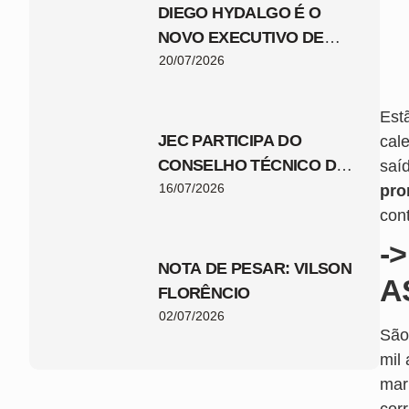
DIEGO HYDALGO É O
NOVO EXECUTIVO DE
FUTEBOL DO JEC
20/07/2026
Est
JEC PARTICIPA DO
cal
CONSELHO TÉCNICO DA
saí
COPA SANTA CATARINA
16/07/2026
pro
2026
con
-
NOTA DE PESAR: VILSON
A
FLORÊNCIO
02/07/2026
São
mil
mark
cor