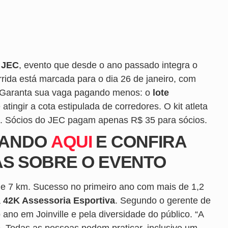
 JEC
, evento que desde o ano passado integra o
rrida está marcada para o dia 26 de janeiro, com
. Garanta sua vaga pagando menos: o
lote
tingir a cota estipulada de corredores. O kit atleta
a. Sócios do JEC pagam apenas R$ 35 para sócios.
ICANDO
AQUI
E CONFIRA
S SOBRE O EVENTO
m e 7 km. Sucesso no primeiro ano com mais de 1,2
a
42K Assessoria Esportiva
. Segundo o gerente de
 ano em Joinville e pela diversidade do público. “A
 Todas as pessoas podem praticar, inclusive um