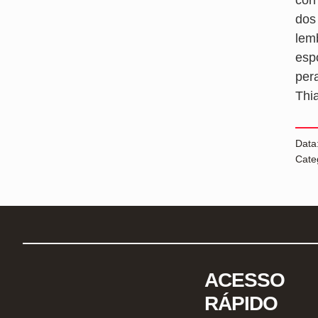
dos 
lem
esp
per
Thi
Data
Cate
ACESSO
RÁPIDO