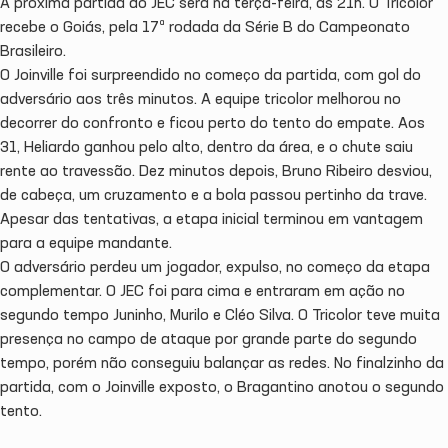
A próxima partida do JEC será na terça-feira, às 21h. O Tricolor
recebe o Goiás, pela 17ª rodada da Série B do Campeonato
Brasileiro.
O Joinville foi surpreendido no começo da partida, com gol do
adversário aos três minutos. A equipe tricolor melhorou no
decorrer do confronto e ficou perto do tento do empate. Aos
31, Heliardo ganhou pelo alto, dentro da área, e o chute saiu
rente ao travessão. Dez minutos depois, Bruno Ribeiro desviou,
de cabeça, um cruzamento e a bola passou pertinho da trave.
Apesar das tentativas, a etapa inicial terminou em vantagem
para a equipe mandante.
O adversário perdeu um jogador, expulso, no começo da etapa
complementar. O JEC foi para cima e entraram em ação no
segundo tempo Juninho, Murilo e Cléo Silva. O Tricolor teve muita
presença no campo de ataque por grande parte do segundo
tempo, porém não conseguiu balançar as redes. No finalzinho da
partida, com o Joinville exposto, o Bragantino anotou o segundo
tento.