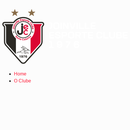
Home
O Clube