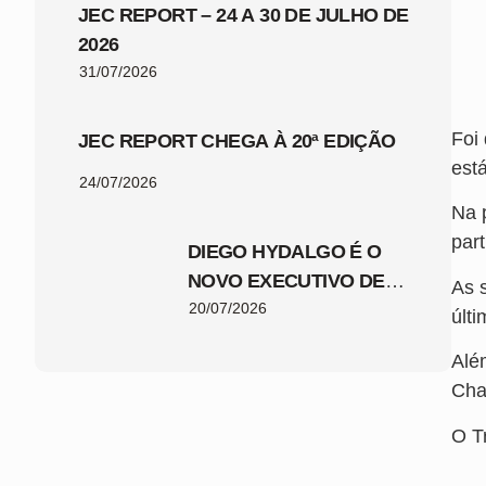
JEC REPORT – 24 A 30 DE JULHO DE
2026
31/07/2026
Foi
JEC REPORT CHEGA À 20ª EDIÇÃO
est
24/07/2026
Na 
part
DIEGO HYDALGO É O
NOVO EXECUTIVO DE
As 
FUTEBOL DO JEC
20/07/2026
últ
Alé
Cha
O Tr