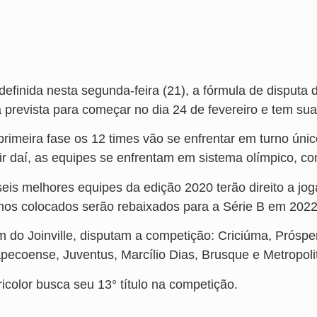
 definida nesta segunda-feira (21), a fórmula de dispu
á prevista para começar no dia 24 de fevereiro e tem sua
primeira fase os 12 times vão se enfrentar em turno ún
ir daí, as equipes se enfrentam em sistema olímpico, com
seis melhores equipes da edição 2020 terão direito a j
imos colocados serão rebaixados para a Série B em 2022
m do Joinville, disputam a competição: Criciúma, Prósper
pecoense, Juventus, Marcílio Dias, Brusque e Metropoli
icolor busca seu 13° título na competição.