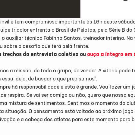
oinville tem compromisso importante às 16h deste sábado,
uipe tricolor enfrenta o Brasil de Pelotas, pela Série B d
 o auxiliar técnico Fabinho Santos, treinador interino. Na 
u sobre o desafio que terá pela frente.
a trechos da entrevista coletiva ou
ouça a íntegra em á
os a missão, de todo o grupo, de vencer. A vitória pode 
 essa ideia, de buscar o que precisamos”.
pre há responsabilidade e esta é grande. Vou fazer um jo
ade respira. Se vai ser comigo ou não, quero que nossa e
uma mistura de sentimentos. Sentimos o momento do clube
ta situação. O pensamento está voltado ao próximo jogo.
ivação e a cabeça dos atletas para este momento para b