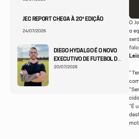
JEC REPORT CHEGA À 20ª EDIÇÃO
O J
a eq
24/07/2026
será
falo
DIEGO HYDALGO É O NOVO
Lei
EXECUTIVO DE FUTEBOL DO
JEC
20/07/2026
“Tem
com
“Sem
cid
“É 
des
mot