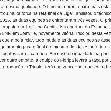
a a segunda partida. “Tivemos vários desfalques ao longo
á a mesma qualidade. O time está pronto para mais esta 
rou muita força na reta final da Liga”, analisou o técnic
2016, as duas equipes se enfrentaram três vezes. O prim
 empate em 1 a 1, na Capital. Na abertura do Estadual, 
 LNF, em Joinville, novamente vitória Tricolor, desta ve
a que a bola rolar, tudo muda e as duas equipes se ass
egulamento para a final é o mesmo das fases anteriores.
s pontos será a campeã. Em caso de igualdade na pontua
ver outro empate, a equipe do Floripa levará a taça por
prorrogação, o Tricolor terá que vencer para buscar o 