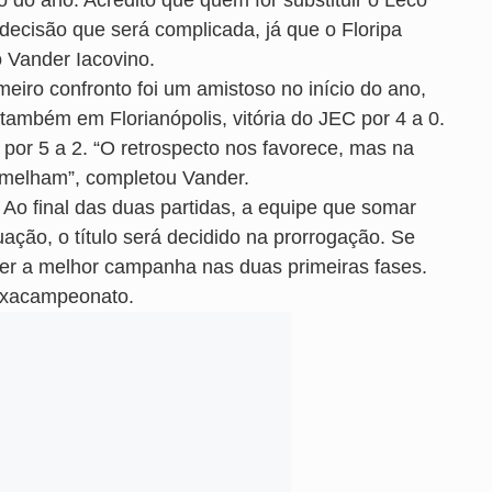
 do ano. Acredito que quem for substituir o Leco
decisão que será complicada, já que o Floripa
o Vander Iacovino.
eiro confronto foi um amistoso no início do ano,
também em Florianópolis, vitória do JEC por 4 a 0.
z por 5 a 2. “O retrospecto nos favorece, mas na
emelham”, completou Vander.
 Ao final das duas partidas, a equipe que somar
ção, o título será decidido na prorrogação. Se
 ter a melhor campanha nas duas primeiras fases.
hexacampeonato.