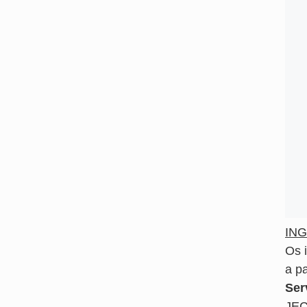
IN
Os i
a pa
Ser
JEC