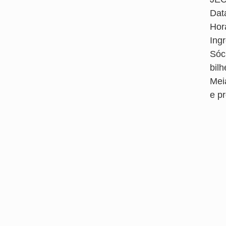
Data
Hor
Ing
Sóc
bilh
Mei
e p