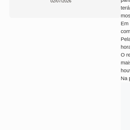
par
02/07/2026
ter
most
Em 
com
Pela
hor
O r
mai
hou
Na 