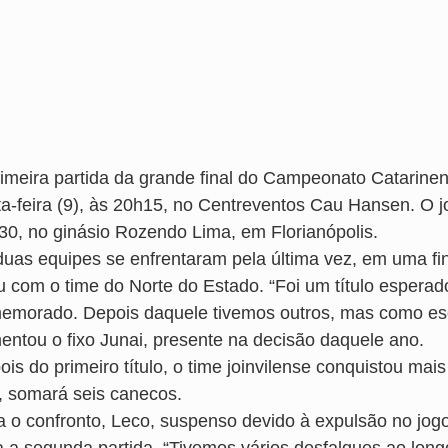
rimeira partida da grande final do Campeonato Catarinen
ta-feira (9), às 20h15, no Centreventos Cau Hansen. O j
30, no ginásio Rozendo Lima, em Florianópolis.
duas equipes se enfrentaram pela última vez, em uma fina
ou com o time do Norte do Estado. “Foi um título esperad
emorado. Depois daquele tivemos outros, mas como es
entou o fixo Junai, presente na decisão daquele ano.
is do primeiro título, o time joinvilense conquistou mai
, somará seis canecos.
a o confronto, Leco, suspenso devido à expulsão no jogo