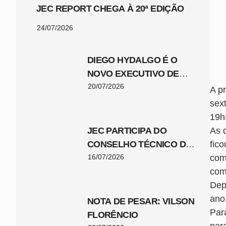
JEC REPORT CHEGA À 20ª EDIÇÃO
24/07/2026
DIEGO HYDALGO É O
NOVO EXECUTIVO DE
FUTEBOL DO JEC
20/07/2026
A p
sex
19h
JEC PARTICIPA DO
As 
CONSELHO TÉCNICO DA
fic
COPA SANTA CATARINA
16/07/2026
com
2026
com
Depo
ano
NOTA DE PESAR: VILSON
Par
FLORÊNCIO