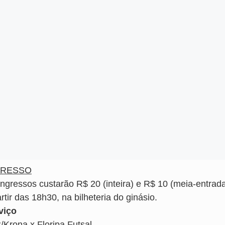
GRESSO
ngressos custarão R$ 20 (inteira) e R$ 10 (meia-entrada)
rtir das 18h30, na bilheteria do ginásio.
viço
/Krona x Floripa Futsal