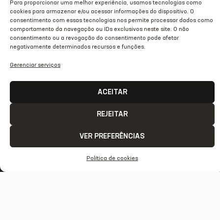
Para proporcionar uma melhor experiência, usamos tecnologias como
NOTA DE PESAR: VILSON FLORÊNCIO
cookies para armazenar e/ou acessar informações do dispositivo. O
consentimento com essas tecnologias nos permite processar dados como
comportamento da navegação ou IDs exclusivos neste site. O não
02/07/2026
consentimento ou a revogação do consentimento pode afetar
negativamente determinados recursos e funções.
Gerenciar serviços
ACEITAR
REJEITAR
VER PREFERÊNCIAS
Política de cookies
ACESSO
REDES
OUTRAS
COMUNICAÇÃ
RÁPIDO
SOCIAIS
REDES
Contato