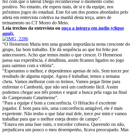
fez com que o lateral Diego reconhecesse o momento como
positivo. No entanto, ele espera mais, de si e da equipe, nos
próximos jogos do estadual. Este foi um dos pontos abordados pelo
atleta em entrevista coletiva na manhã desta terça, antes de
treinamento no CT Morro do Meio.
Leia trechos da entrevista ou
ouça a íntegra em áudio (clique
aqui).
“O Hemerson Maria tem uma grande importância nesta crescente do
grupo, faz bom trabalho. Ele dá sequência ao que foi feito por
antecessores. Acho que temos muito o que crescer. O Hemerson
passa sua experiência, é detalhista, assim ficamos ligados no jogo
para sairmos com a vitória”.
“Esperamos o melhor, e dependemos apenas de nós. Sem torcer por
resultado de alguma equipe. Agora é trabalhar, temos a semana
cheia. Vamos melhorar com os treinos. Vamos pegar firme para
enfrentar o Camboriú, que não será um confronto fácil. Assim
podemos chegar aos três pontos e seguir a busca pela vaga na final
do Campeonato Catarinense”.
“Para a equipe é bom a concorrência. O Héracles é excelente
jogador. É bom para nós, uma concorrência amigável, ele é mais
experiente. Não tenho o que falar mal dele, torce por mim e vamos
trabalhar para que o melhor esteja dentro de campo”.
“Estava em uma fase ruim, o torcedor cobrava. Querendo ou não,
prejudicava um pouco o meu desempenho, ficava preocupado. Mas