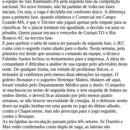
a equipe do São Raimundo-PA pela segunda fase da competição
nacional. No novo formato, não há partidas de volta nas fases
iniciais. Ou seja, a vaga é decidida em confronto único. A diferença
para a primeira fase, quando eliminou o Comercial em Campo
Grande-MS, é que o Tricolor não jogará apenas pelo empate para se
classificar. Se o placar terminar em igualdade, a decisão vai para os
pênaltis. Quem passar encara o vencedor de Gurupi-TO x Rio
Branco-AC na terceira fase.
E para quebrar o tabu de nunca ter passado da segunda fase, o JEC
conta com o segredo como aliado para o duelo. Nesta semana, pela
primeira vez desde que assumiu o comando da equipe, o técnico
Fabinho Santos fechou os treinamentos para a imprensa. A ideia do
comandante é dificultar a análise de sua equipe pelo adversário desta
noite. De qualquer forma, em virtude de problemas físicos, o
treinador já confirmou pelo menos duas alterações na equipe. O
goleiro Jhonatan e o zagueiro Henrique Mattos, titulares até aqui,
foram vetados pelo Departamento Médico para o duelo. O arqueiro
se machucou no treino de segunda-feira, e tem suspeita de fratura no
ombro direito, e deverá ficar afastado por pelo menos quatro
semanas, se não houver necessidade de cirurgia. Já o defensor sentiu
dores na região lombar em uma queda no jogo do último sábado,
contra a Chapecoense, mas não preocupa para o jogo seguinte,
contra o Brusque.
As incógnitas na escalação passam pelos três setores. Se Danrlei e
Max estão confirmados como dupla de zaga, as laterais são