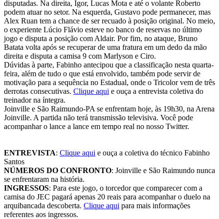
disputadas. Na direita, Igor, Lucas Mota e até o volante Roberto
podem atuar no setor. Na esquerda, Gustavo pode permanecer, mas
Alex Ruan tem a chance de ser recuado à posição original. No meio,
o experiente Lúcio Flávio esteve no banco de reservas no último
jogo e disputa a posição com Aldair. Por fim, no ataque, Bruno
Batata volta após se recuperar de uma fratura em um dedo da mão
direita e disputa a camisa 9 com Marlyson e Ciro.
Dúvidas à parte, Fabinho antecipou que a classificação nesta quarta-
feira, além de tudo o que está envolvido, também pode servir de
motivação para a sequência no Estadual, onde o Tricolor vem de três
derrotas consecutivas.
Clique aqui
e ouça a entrevista coletiva do
treinador na íntegra.
Joinville e São Raimundo-PA se enfrentam hoje, às 19h30, na Arena
Joinville. A partida não terá transmissão televisiva. Você pode
acompanhar o lance a lance em tempo real no nosso Twitter.
ENTREVISTA
:
Clique aqui
e ouça a coletiva do técnico Fabinho
Santos
NÚMEROS DO CONFRONTO
: Joinville e São Raimundo nunca
se enfrentaram na história.
INGRESSOS
: Para este jogo, o torcedor que comparecer com a
camisa do JEC pagará apenas 20 reais para acompanhar o duelo na
arquibancada descoberta.
Clique aqui
para mais informações
referentes aos ingressos.