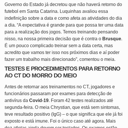
Governo do Estado já decretou que não haverá retorno do
futebol em Santa Catarina. Luquinhas avaliou essa
indefinição sobre a data e como afeta as atividades do dia
a dia. “A expectativa é grande para que possa ter uma data
para a realização dos jogos. Temos treinando pensando
nisso, na nossa primeira decisão que é contra o
Brusque
.
É um pouco complicado treinar sem a data certa, mas
acredito que vamos ter isso nos próximos dias e aí poder
fazer um trabalho mais direcionado”, comentou o meia.
TESTES E PROCEDIMENTOS PARA RETORNO
AO CT DO MORRO DO MEIO
Antes de retornar aos treinamentos no CT, jogadores e
funcionários passaram por exames para detecção de
antivírus da
Covid-19
. Foram 42 testes realizados até
segunda-feira. O meia Chrystian, que está sem sintomas,
teve resultado positivo (IgG) – o que significa que ele já foi
exposto e está imune. Foi o único caso até agora. Mais
dez atletas ainda devem ser testados. Os exames estão