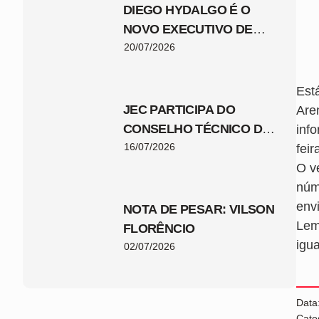
DIEGO HYDALGO É O
NOVO EXECUTIVO DE
FUTEBOL DO JEC
20/07/2026
Est
JEC PARTICIPA DO
Are
CONSELHO TÉCNICO DA
inf
COPA SANTA CATARINA
16/07/2026
feir
2026
O v
núm
env
NOTA DE PESAR: VILSON
Lem
FLORÊNCIO
igu
02/07/2026
Data
Cate