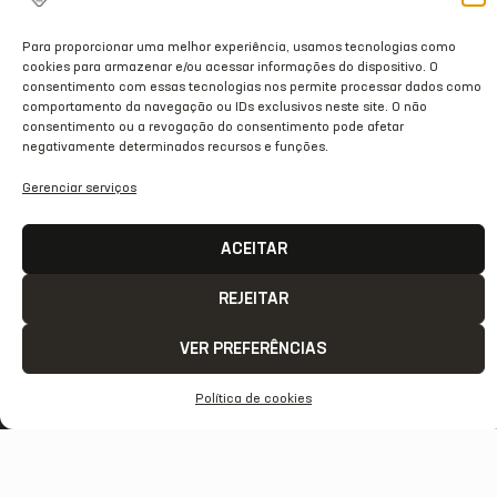
Para proporcionar uma melhor experiência, usamos tecnologias como
NOTA DE PESAR: VILSON FLORÊNCIO
cookies para armazenar e/ou acessar informações do dispositivo. O
consentimento com essas tecnologias nos permite processar dados como
comportamento da navegação ou IDs exclusivos neste site. O não
02/07/2026
consentimento ou a revogação do consentimento pode afetar
negativamente determinados recursos e funções.
Gerenciar serviços
ACEITAR
REJEITAR
VER PREFERÊNCIAS
Política de cookies
ACESSO
REDES
OUTRAS
COMUNICAÇÃ