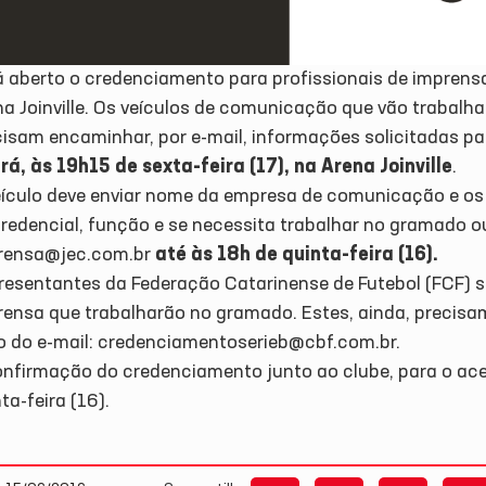
á aberto o credenciamento para profissionais de imprens
a Joinville. Os veículos de comunicação que vão trabalha
cisam encaminhar, por e-mail, informações solicitadas 
rá, às 19h15 de sexta-feira (17), na Arena Joinville
.
eículo deve enviar nome da empresa de comunicação e o
credencial, função e se necessita trabalhar no gramado o
rensa@jec.com.br
até às 18h de quinta-feira (16).
resentantes da Federação Catarinense de Futebol (FCF) s
rensa que trabalharão no gramado. Estes, ainda, precisa
o do e-mail: credenciamentoserieb@cbf.com.br.
nfirmação do credenciamento junto ao clube, para o acess
ta-feira (16).