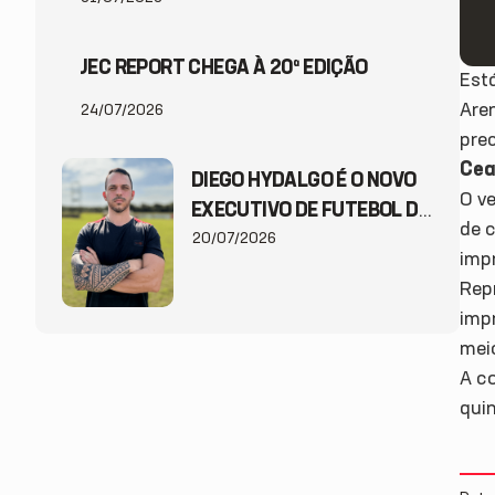
JEC REPORT CHEGA À 20ª EDIÇÃO
Est
Aren
24/07/2026
pre
Cea
DIEGO HYDALGO É O NOVO
O v
EXECUTIVO DE FUTEBOL DO
de 
JEC
20/07/2026
imp
Rep
imp
mei
A co
quin