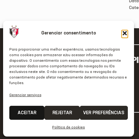
Data
Cate
Gerenciar consentimento
Para proporcionar uma melhor experiência, usamos tecnologias
como cookies para armazenar e/ou acessar informações do
ACESSO RÁP
dispositivo. O consentimento com essas tecnologias nos permite
processar dados como comportamento da navegação ou IDs
Home
exclusivos neste site. O não consentimento ou a revogação do
consentimento pode afetar negativamente determinados recursos e
Clube
funções.
Estrutura
Gerenciar serviços
JecStore
ACEITAR
REJEITAR
VER PREFERÊNCIAS
2026 © Todos os direitos reservados
Política de cookies