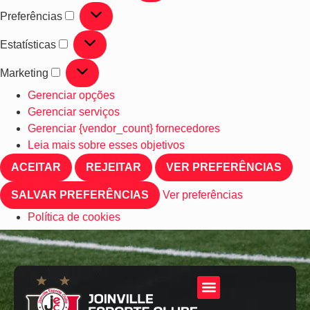
Preferências
Estatísticas
Marketing
Gerenciar opções
Gerenciar serviços
Gerenciar {vendor_count} fornecedores
Leia mais sobre esses objetivos
ACEITAR
REJEITAR
VER PREFERÊNCIAS
SALVAR PREFERÊNCIAS
Ver preferências
Política de cookies