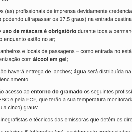
Os (as) profissionais de imprensa devidamente credenci
o podendo ultrapassar os 37,5 graus) na entrada destina
O
uso de máscara é obrigatório
durante toda a permanê
io enquanto estão no ar;
Banheiros e locais de passagens – como entrada no estád
ienização com
álcool em gel
;
Não haverá entrega de lanches;
água
será distribuída n
denciamento.
ão acesso ao
entorno do gramado
os seguintes profiss
SC e pela FCF, que terão a sua temperatura monitorada 
ula cinco) graus:
Cinegrafistas e técnicos das emissoras que detém os dire
No máximo 5 fotógrafos (as), devidamente credenciados 