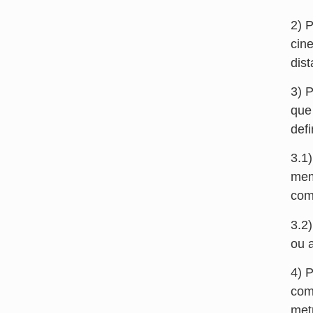
2) 
cin
dis
3) 
que 
def
3.1
mem
com
3.2
ou 
4) 
com
met