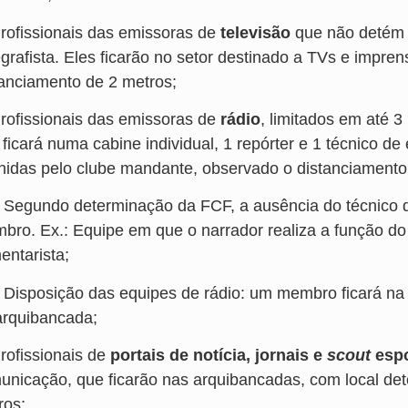
Profissionais das emissoras de
televisão
que não detém o
egrafista. Eles ficarão no setor destinado a TVs e impre
tanciamento de 2 metros;
Profissionais das emissoras de
rádio
, limitados em até 3
ficará numa cabine individual, 1 repórter e 1 técnico de
inidas pelo clube mandante, observado o distanciament
) Segundo determinação da FCF, a ausência do técnico 
bro. Ex.: Equipe em que o narrador realiza a função do
entarista;
) Disposição das equipes de rádio: um membro ficará na
arquibancada;
Profissionais de
portais de notícia, jornais e
scout
espo
unicação, que ficarão nas arquibancadas, com local det
ros;