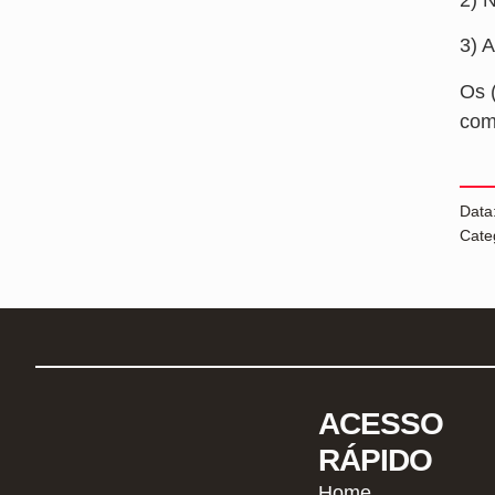
3) 
Os 
com
Data
Cate
ACESSO
RÁPIDO
Home