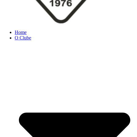
Home
O Clube