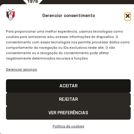
ACESSO
REDES
OUTRAS
COMUNICAÇÃ
Gerenciar consentimento
RÁPIDO
SOCIAIS
REDES
Contato
Home
Instagram
TikTok
Comunicação
Para proporcionar uma melhor experiência, usamos tecnologias como
cookies para armazenar e/ou acessar informações do dispositivo. O
Clube
Facebook
Threads
Transparência
consentimento com essas tecnologias nos permite processar dados como
comportamento da navegação ou IDs exclusivos neste site. O não
Estrutura
Youtube
X
Notas Oficiais
consentimento ou a revogação do consentimento pode afetar
negativamente determinados recursos e funções.
JecStore
Linkedin
2026 © Todos os direitos
Gerenciar serviços
reservados
ACEITAR
REJEITAR
VER PREFERÊNCIAS
Política de cookies