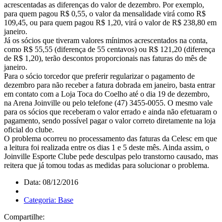
acrescentadas as diferenças do valor de dezembro. Por exemplo,
para quem pagou R$ 0,55, o valor da mensalidade virá como R$
109,45, ou para quem pagou R$ 1,20, virá o valor de R$ 238,80 em
janeiro.
Já os sócios que tiveram valores mínimos acrescentados na conta,
como R$ 55,55 (diferença de 55 centavos) ou R$ 121,20 (diferença
de R$ 1,20), terão descontos proporcionais nas faturas do mês de
janeiro.
Para o sócio torcedor que preferir regularizar o pagamento de
dezembro para não receber a fatura dobrada em janeiro, basta entrar
em contato com a Loja Toca do Coelho até o dia 19 de dezembro,
na Arena Joinville ou pelo telefone (47) 3455-0055. O mesmo vale
para os sócios que receberam o valor errado e ainda não efetuaram o
pagamento, sendo possível pagar o valor correto diretamente na loja
oficial do clube.
O problema ocorreu no processamento das faturas da Celesc em que
a leitura foi realizada entre os dias 1 e 5 deste mês. Ainda assim, o
Joinville Esporte Clube pede desculpas pelo transtorno causado, mas
reitera que já tomou todas as medidas para solucionar o problema.
Data: 08/12/2016
Categoria: Base
Compartilhe: