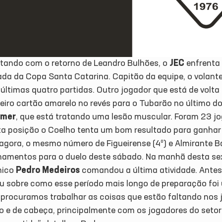
tando com o retorno de Leandro Bulhões, o
JEC
enfrenta 
ada da Copa Santa Catarina. Capitão da equipe, o volant
 últimas quatro partidas. Outro jogador que está de volt
ceiro cartão amarelo no revés para o Tubarão no último 
mer
, que está tratando uma lesão muscular. Foram 23 j
ta posição o Coelho tenta um bom resultado para ganhar
 agora, o mesmo número de Figueirense (4º) e Almirante B
inamentos para o duelo deste sábado. Na manhã desta sext
nico
Pedro Medeiros
comandou a última atividade. Antes, 
ou sobre como esse período mais longo de preparação foi
 procuramos trabalhar as coisas que estão faltando nos
o e de cabeça, principalmente com os jogadores do setor 