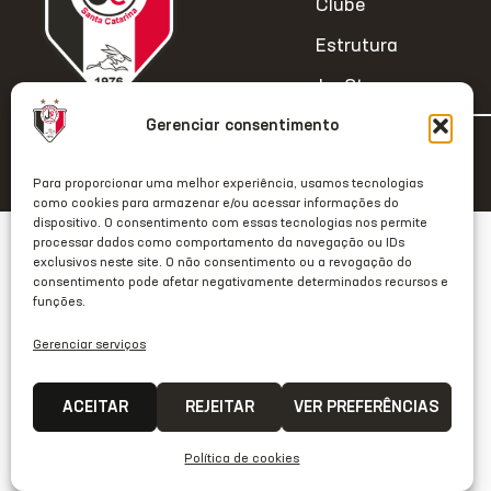
Clube
Estrutura
JecStore
Gerenciar consentimento
2026 © Todos os direitos reservados
Para proporcionar uma melhor experiência, usamos tecnologias
como cookies para armazenar e/ou acessar informações do
dispositivo. O consentimento com essas tecnologias nos permite
processar dados como comportamento da navegação ou IDs
exclusivos neste site. O não consentimento ou a revogação do
consentimento pode afetar negativamente determinados recursos e
funções.
Gerenciar serviços
ACEITAR
REJEITAR
VER PREFERÊNCIAS
Política de cookies