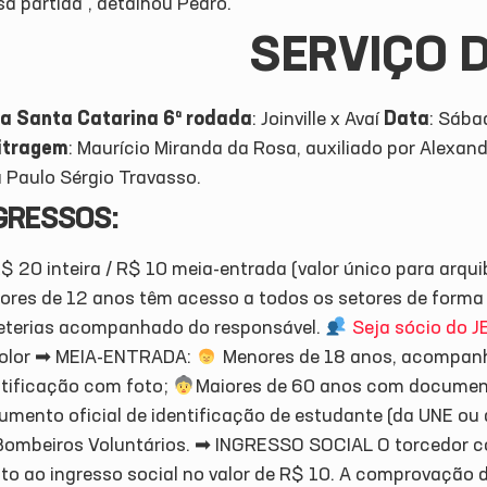
a partida”, detalhou Pedro.
SERVIÇO 
a Santa Catarina
6ª rodada
: Joinville x Avaí
Data
: Sába
itragem
: Maurício Miranda da Rosa, auxiliado por Alexandr
á Paulo Sérgio Travasso.
GRESSOS:
R$ 20 inteira / R$ 10 meia-entrada (valor único para ar
ores de 12 anos têm acesso a todos os setores de forma 
heterias acompanhado do responsável.
Seja sócio do J
color ➡ MEIA-ENTRADA:
Menores de 18 anos, acompan
ntificação com foto;
Maiores de 60 anos com document
umento oficial de identificação de estudante (da UNE ou
ombeiros Voluntários. ➡ INGRESSO SOCIAL O torcedor com
eito ao ingresso social no valor de R$ 10. A comprovação