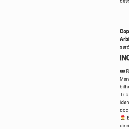
dess
Cop
Arb
ser
IN
🎟 
Men
bil
Tri
ide
doc
B
dir