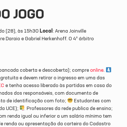
DO JOGO
do (28), às 15h30
Local
: Arena Joinville
e Daraio e Gabriel Herkenhoff. O 4º árbitro
quibancada coberta e descoberta); compre
online
.
gratuita e devem retirar o ingresso em uma das
EC
e tenha acesso liberado às partidas em casa do
hados dos responsáveis, com documento de
o de identificação com foto;
Estudantes com
 da UCE);
Professores da rede publica de ensino;
 renda igual ou inferior a um salário mínimo tem
 de renda ou apresentação da carteira do Cadastro