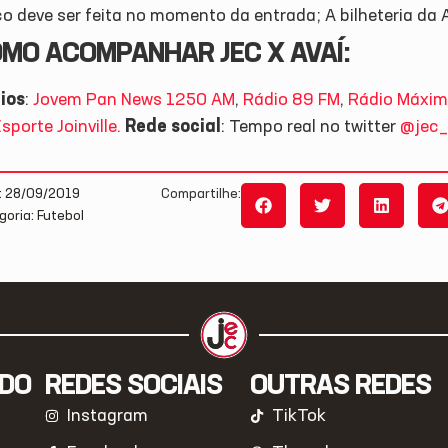
co deve ser feita no momento da entrada; A bilheteria da
MO ACOMPANHAR JEC X AVAÍ:
ios
:
Jovem Pan News 1250 AM
,
Rádio 89 FM
,
Rádio Máxim
sporte Joinville.
Rede social
: Tempo real no twitter
@jec_
: 28/09/2019
Compartilhe:
goria: Futebol
IDO
REDES SOCIAIS
OUTRAS REDES
Instagram
TikTok