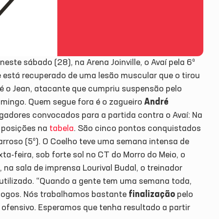
neste sábado (28), na Arena Joinville, o Avaí pela 6ª
e está recuperado de uma lesão muscular que o tirou
a é o Jean, atacante que cumpriu suspensão pelo
domingo. Quem segue fora é o zagueiro
André
ogadores convocados para a partida contra o Avaí:
Na
 posições na
tabela
. São cinco pontos conquistados
arroso (5º). O Coelho teve uma semana intensa de
a-feira, sob forte sol no CT do Morro do Meio, o
na sala de imprensa Lourival Budal, o treinador
 utilizado. “Quando a gente tem uma semana toda,
 jogos. Nós trabalhamos bastante
finalização
pelo
ofensivo. Esperamos que tenha resultado a partir