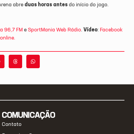
 Arena abre
duas horas antes
do início do jogo.
a 96,7 FM
e
SportMania Web Rádio
.
Vídeo
:
Facebook
online.
COMUNICAÇÃO
Contato