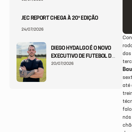
JEC REPORT CHEGA À 20ª EDIÇÃO
24/07/2026
Con
rod
DIEGO HYDALGO É O NOVO
das
EXECUTIVO DE FUTEBOL DO
ter
JEC
20/07/2026
Bau
sex
até
tre
téc
fal
nós
chã