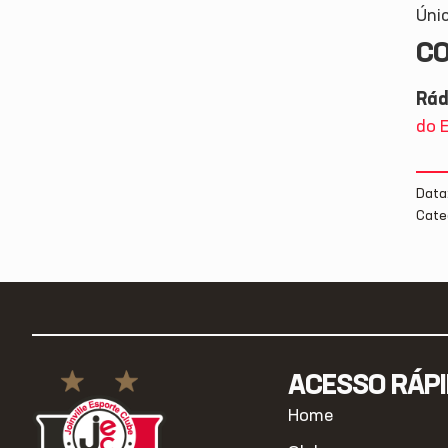
Úni
CO
Rád
do E
Data
Cate
ACESSO RÁP
Home