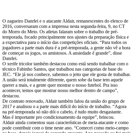
O zagueiro Danrlei e o atacante Aldair, remanescentes do elenco de
2016, conversaram com a imprensa nesta segunda-feira, 9, no CT
do Morro do Meio. Os atletas falaram sobre o trabalho de pré-
temporada, focado principalmente nos ajustes da preparação física e
a expectativa para o início das competições oficiais. “Para todos os
jogadores a parte mais dura é a pré-temporada, a gente não vê a hora
de começar os jogos, os amistosos. A ansiedade é grande”, disse
Danrlei.
O xerife tricolor também destacou como está sendo trabalhar com o
técnico Fabinho Santos, que trabalhou nas categorias de base do
JEC. “Ele já nos conhece, sabemos o jeito que ele gosta de trabalhar.
A união será totalmente diferente, quem sobe da base tem aquele
querer a mais, e a gente quer mostrar o nosso futebol. Pra isso
acontecer, temos que mostrar nosso melhor dentro de campo”,
destacou.
De contrato renovado, Aldair também falou da união do grupo de
2017 e analisou o a parte mais difícil do início de trabalho. “Agora
na pré-temporada só não dói o cabelo, é tudo muito desgastante.
Mas é importante pro condicionamento da equipe”, brincou.
Aldair ainda comentou suas características de meia-atacante e como
pode contribuir com o time neste ano. “Comecei como meio-campo