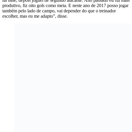
na base, depois joguei de segundo atacante. Ano passado eu fui mais
produtivo, fiz oito gols como meia. E neste ano de 2017 posso jogar
também pelo lado de campo, vai depender do que o treinador
escolher, mas eu me adapto”, disse.