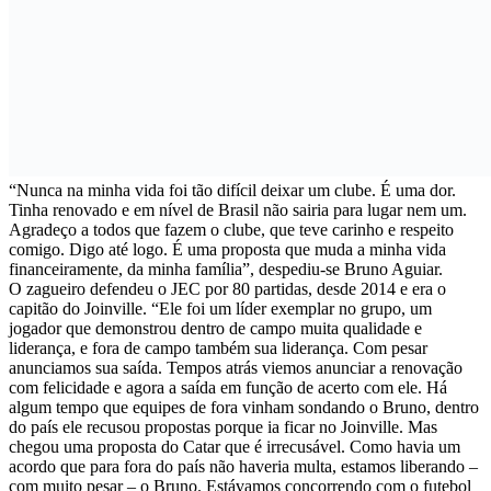
“Nunca na minha vida foi tão difícil deixar um clube. É uma dor.
Tinha renovado e em nível de Brasil não sairia para lugar nem um.
Agradeço a todos que fazem o clube, que teve carinho e respeito
comigo. Digo até logo. É uma proposta que muda a minha vida
financeiramente, da minha família”, despediu-se Bruno Aguiar.
O zagueiro defendeu o JEC por 80 partidas, desde 2014 e era o
capitão do Joinville. “Ele foi um líder exemplar no grupo, um
jogador que demonstrou dentro de campo muita qualidade e
liderança, e fora de campo também sua liderança. Com pesar
anunciamos sua saída. Tempos atrás viemos anunciar a renovação
com felicidade e agora a saída em função de acerto com ele. Há
algum tempo que equipes de fora vinham sondando o Bruno, dentro
do país ele recusou propostas porque ia ficar no Joinville. Mas
chegou uma proposta do Catar que é irrecusável. Como havia um
acordo que para fora do país não haveria multa, estamos liberando –
com muito pesar – o Bruno. Estávamos concorrendo com o futebol