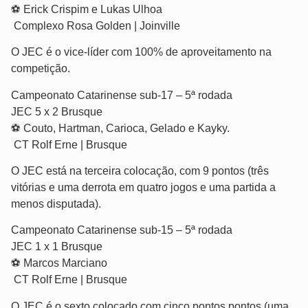
⚽️ Erick Crispim e Lukas Ulhoa
️ Complexo Rosa Golden | Joinville
O JEC é o vice-líder com 100% de aproveitamento na
competição.
Campeonato Catarinense sub-17 – 5ª rodada
JEC 5 x 2 Brusque
⚽️ Couto, Hartman, Carioca, Gelado e Kayky.
️ CT Rolf Erne | Brusque
O JEC está na terceira colocação, com 9 pontos (três
vitórias e uma derrota em quatro jogos e uma partida a
menos disputada).
Campeonato Catarinense sub-15 – 5ª rodada
JEC 1 x 1 Brusque
⚽️ Marcos Marciano
️ CT Rolf Erne | Brusque
O JEC é o sexto colocado com cinco pontos pontos (uma