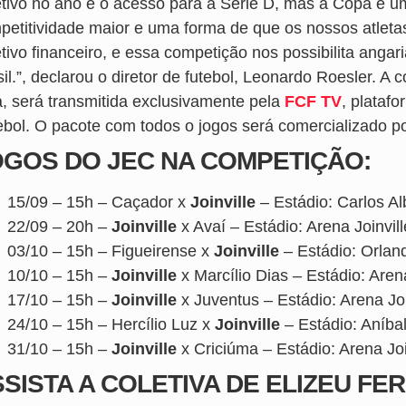
etivo no ano é o acesso para a Série D, mas a Copa é u
petitividade maior e uma forma de que os nossos atlet
etivo financeiro, e essa competição nos possibilita anga
sil.”, declarou o diretor de futebol, Leonardo Roesler. 
ra, será transmitida exclusivamente pela
FCF TV
, plataf
ebol. O pacote com todos o jogos será comercializado p
OGOS DO JEC NA COMPETIÇÃO:
15/09 – 15h – Caçador x
Joinville
– Estádio: Carlos A
22/09 – 20h –
Joinville
x Avaí – Estádio: Arena Joinvill
03/10 – 15h – Figueirense x
Joinville
– Estádio: Orland
10/10 – 15h –
Joinville
x Marcílio Dias – Estádio: Arena
17/10 – 15h –
Joinville
x Juventus – Estádio: Arena Joi
24/10 – 15h – Hercílio Luz x
Joinville
– Estádio: Aníba
31/10 – 15h –
Joinville
x Criciúma – Estádio: Arena Join
SISTA A COLETIVA DE ELIZEU FER