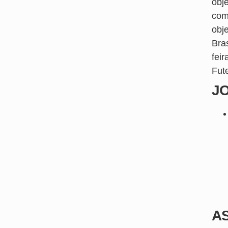
obj
com
obj
Bra
fei
Fut
J
AS