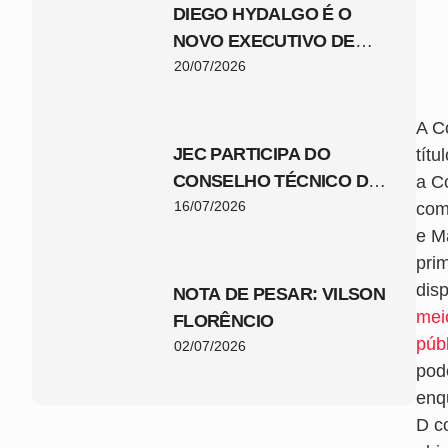
DIEGO HYDALGO É O
NOVO EXECUTIVO DE
FUTEBOL DO JEC
20/07/2026
A C
JEC PARTICIPA DO
tít
CONSELHO TÉCNICO DA
a Co
COPA SANTA CATARINA
16/07/2026
comp
2026
e Ma
pri
dis
NOTA DE PESAR: VILSON
mei
FLORÊNCIO
púb
02/07/2026
pod
enq
D c