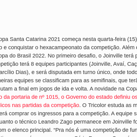
opa Santa Catarina 2021 começa nesta quarta-feira (15)
ulo e conquistar o hexacampeonato da competição. Além do
pa do Brasil 2022. No primeiro desafio, o Joinville terá
etição terá 8 equipes participantes (Joinville, Avaí, Ca
rcílio Dias), e será disputada em turno único, onde todo
meiras equipes se classificam para as semifinais, que t
putam a final em jogos de ida e volta. A novidade na Cop
o da portaria de nº 1015, o Governo do estado definiu o
licos nas partidas da competição
. O Tricolor estuda as
erá comprar os ingressos para a competição. A equipe se
uanto o técnico Leandro Zago permanece em Joinville f
om o elenco principal. “Pra nós é uma competição de fun