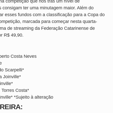
ma competição que nos trás um nível de
as consigam ter uma minutagem maior. Além do
riar esses fundos com a classificação para a Copa do
A competição, marcada para começar nesta quarta-
orma de streaming da Federação Catarinense de
or R$ 49,90.
lberto Costa Neves
e
o Scarpelli*
 Joinville*
nville*
l Torres Costa*
ville* *Sujeito à alteração
REIRA: